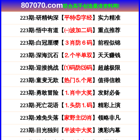
807070.com
联合高手创造最准资料网!
223期:研精钩深【
平特⑤字经
】实力精准
223期:悟中有道【
㈠波加二码
】重点推荐
223期:白冠厘缨【
３肖防６码
】前程似锦
223期:深海沉石【
⒉个半单双
】天天赚钱
223期:迎接挑战【
⑴码防⑶码
】超越极限
223期:童叟无欺【
热门⒌个尾
】值得信赖
223期:勇敢冒险【
⒈肖中大奖
】发财必备
223期:死亡花语【
⒈头防⒈码
】精彩上演
223期:难免失落【
家野主⑵肖
】领略非凡
223期:目光独到【
半波中大奖
】澳彩内幕