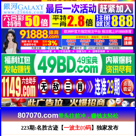
807070.com
带头往前冲，赚钱太轻松
223期:名胜古迹【
一波主㈢码
】独家发布