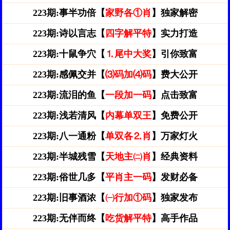
223期:事半功倍【
家野各①肖
】独家解密
223期:诗以言志【
四字解平特
】实力打造
223期:十鼠争穴【
⒈尾中大奖
】引你致富
223期:感佩交并【
⑶码加⑷码
】费大公开
223期:流泪的鱼【
一段加一码
】点击致富
223期:浅若清风【
内幕单双王
】免费公开
223期:八一通粉【
单双各⒉肖
】万家灯火
223期:半城残雪【
天地主㈡肖
】经典资料
223期:俗世几多【
平肖主一码
】发财必备
223期:旧事酒浓【
㈠行加①码
】独家发布
223期:无伴而终【
吃货解平特
】高手作品