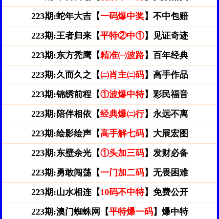
223期:蛇年大吉【
一码爆中奖
】不中包赔
223期:王者归来【
平特②中①
】见证奇迹
223期:东方秃鹰【
精准㈠波路
】百年经典
223期:久而久之【
㈡肖主㈡码
】高手作品
223期:锦绣前程【
①波爆中特
】彩民福音
223期:陪伴相依【
经典爆㈡行
】永远不离
223期:绘影绘声【
高手解七码
】大展宏图
223期:东壁余光【
①头加三码
】发财必备
223期:勇敢闯荡【
一门加二码
】无畏困难
223期:山水相连【
10码不中特
】免费公开
223期:澳门蜘蛛网【
平特爆一码
】爆中特