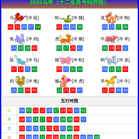
2026马年（十二生肖号码对照）
马
[冲 鼠]
蛇
[冲 猪]
龙
[冲 狗]
01
13
25
37
49
02
14
26
38
03
15
27
39
兔
[冲 鸡]
虎
[冲 猴]
牛
[冲 羊]
04
16
28
40
05
17
29
41
06
18
30
42
鼠
[冲 马]
猪
[冲 蛇]
狗
[冲 龙]
07
19
31
43
08
20
32
44
09
21
33
45
鸡
[冲 兔]
猴
[冲 虎]
羊
[冲 牛]
10
22
34
46
11
23
35
47
12
24
36
48
五行对照
金
04
05
12
13
26
27
34
35
42
43
木
08
09
16
17
24
25
38
39
46
47
水
01
14
15
22
23
30
31
44
45
火
02
03
10
11
18
19
32
33
40
41
48
49