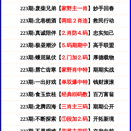
223期:废柴兄弟【
家野主一肖
】妙手回春
223期:北巷栀酒【
两组２肖连
】救民行动
223期:真诚陪伴【
⒉肖防⒋码
】忠实知己
223期:极昼潮汐【
⒌码期期中
】高手联盟
223期:蠖屈鼠伏【
⒉门加⒉码
】厚德载物
223期:唇亡齿寒【
家野肖中特
】期期实战
223期:一出好戏【
单双爆中特
】钱财滚滚
223期:食玉炊桂【
经典⑹码数
】百万富翁
223期:龙腾四海【
三肖主三码
】期期公开
223期:不断探索【
①段加⒉码
】开拓新境