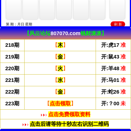
【风云论坛
807070.com
钱财滚滚】
218期
【
木
】
开:虎17
准
219期
【
金
】
开:鼠43
准
220期
【
火
】
开:羊48
准
221期
【
水
】
开:马01
准
222期
【
金
】
开:蛇26
准
223期
【
点击领取
】
开:？00
未
点击免费领取资料
点击后请等待十秒左右识别二维码