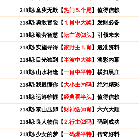
218期:童叟无欺【
热门⒌个尾
】值得信赖
218期:勇敢冒险【
⒈肖中大奖
】发财必备
218期:勤劳智慧【
坛主送⑵头
】引领未来
218期:实施寻得【
家野主⒈肖
】最准资料
218期:目光独到【
半波中大奖
】澳彩内幕
218期:山水相逢【
一肖中平特
】横扫黑庄
218期:我最懂你【
大小主㈢码
】绝对精彩
218期:运筹帷幄【
经典看半头
】值得信赖
218期:泰山压卵【
财神送㈤肖
】六六大顺
218期:良人物信【
⒉行主⑵码
】码到成功
218期:少女的梦【
一码爆平特
】传奇好料