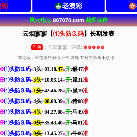
澳彩
老澳彩
风云论坛
807070.com
截图保存
云烟寥寥【
⑴头防⒊码
】长期发表
作者
：云烟寥寥 评级:
♚♚♚♚♚
本论坛：杜绝改料做假.一经发现.立马封杀永不录用!
✠
⑴头防⒊码
«
3头+03.18.
47
»
开
:猴47
准
✠
⑴头防⒊码
«
3头
+10.05.14
»
开
:鼠31
准
✠
⑴头防⒊码
«
1头
+42.46.28
»
开
:鼠19
准
✠
⑴头防⒊码
«
4头+
08
.09.39
»
开
:猪08
准
✠
⑴头防⒊码
«
4头
+04.27.08
»
开
:马49
准
✠
⑴头防⒊码
«
0头
+35.43.40
»
开
:马01
准
✠
⑴头防⒊码
«
0头
+13.45.27
»
开
:牛06
准