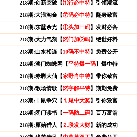
218期:创新突破【
⑴行必中特
】引领潮流
218期:大浪淘金【
⑦码必中特
】翻身致富
218期:东壁余光【
①头加三码
】发财必备
218期:大力气剂【
⑵门加⑵码
】绝世好料
218期:山水相连【
10码不中特
】免费公开
218期:澳门蜘蛛网【
平特爆一码
】爆中特
218期:赤脚大仙【
家野肖中特
】带你致富
218期:散场情歌【
⑵字解平特
】期期免费
218期:十鼠争穴【
⒈尾中大奖
】引你致富
218期:闭门读书【
一码防二码
】百万富翁
218期:原始猎人【
⒉段发大财
】新的成功