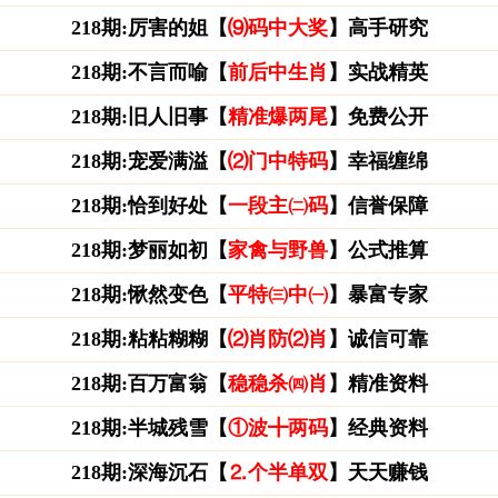
218期:厉害的姐【
⑼码中大奖
】高手研究
218期:不言而喻【
前后中生肖
】实战精英
218期:旧人旧事【
精准爆两尾
】免费公开
218期:宠爱满溢【
⑵门中特码
】幸福缠绵
218期:恰到好处【
一段主㈡码
】信誉保障
218期:梦丽如初【
家禽与野兽
】公式推算
218期:愀然变色【
平特㈢中㈠
】暴富专家
218期:粘粘糊糊【
⑵肖防⑵肖
】诚信可靠
218期:百万富翁【
稳稳杀㈣肖
】精准资料
218期:半城残雪【
①波╋两码
】经典资料
218期:深海沉石【
⒉个半单双
】天天赚钱