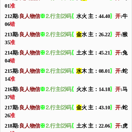
01
准
212期:
良人物信
ꕥ
⒉行主⑵码
〖
水火 主：44.40
〗
开
:牛
06
错
213期:
良人物信
ꕥ
⒉行主⑵码
〖
金
水 主：26.22
〗
开
:猴
35
准
214期:
良人物信
ꕥ
⒉行主⑵码
〖
土水 主：45.21
〗
开
:兔
04
错
215期:
良人物信
ꕥ
⒉行主⑵码
〖
水
木 主：08.01
〗
开
:蛇
14
准
216期:
良人物信
ꕥ
⒉行主⑵码
〖
火水 主：14.18
〗
开
:马
37
错
217期:
良人物信
ꕥ
⒉行主⑵码
〖
金
火 主：43.10
〗
开
:蛇
26
准
218期:
良人物信
ꕥ
⒉行主⑵码
〖
土水 主：22.06
〗
开
:虎