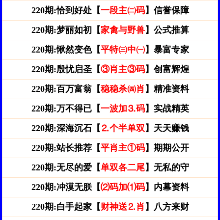
220期:恰到好处【
一段主㈡码
】信誉保障
220期:梦丽如初【
家禽与野兽
】公式推算
220期:愀然变色【
平特㈢中㈠
】暴富专家
220期:殷忧启圣【
③肖主③码
】创富辉煌
220期:百万富翁【
稳稳杀㈣肖
】精准资料
220期:万不得已【
一波加⒊码
】实战精英
220期:深海沉石【
⒉个半单双
】天天赚钱
220期:站长推荐【
平肖主①码
】期期公开
220期:无尽的爱【
单双各二尾
】无私的守
220期:冲漠无朕【
⑵码加⑴码
】内幕资料
220期:白手起家【
财神送⒉肖
】八方来财