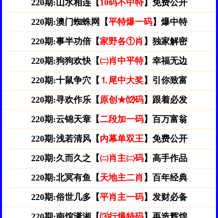
220期:山水相连【
10码不中特
】免费公开
220期:澳门蜘蛛网【
平特爆一码
】爆中特
220期:事半功倍【
家野各①肖
】独家解密
220期:狗狗欢快【
㈡肖中平特
】幸福无边
220期:十鼠争穴【
⒈尾中大奖
】引你致富
220期:寻欢作乐【
原创★⑿码
】跟着必发
220期:云锦天章【
二段加一码
】百万富翁
220期:浅若清风【
内幕单双王
】免费公开
220期:久而久之【
㈡肖主㈡码
】高手作品
220期:北冥有鱼【
天地主二肖
】百年经典
220期:俗世几多【
平肖主一码
】发财必备
220期:南馆潇湘【
⑶行爆特码
】再造辉煌