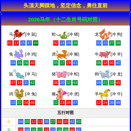
头顶天脚踩地，坚定信念，勇往直前
2026马年（十二生肖号码对照）
马
[冲 鼠]
蛇
[冲 猪]
龙
[冲 狗]
01
13
25
37
49
02
14
26
38
03
15
27
39
兔
[冲 鸡]
虎
[冲 猴]
牛
[冲 羊]
04
16
28
40
05
17
29
41
06
18
30
42
鼠
[冲 马]
猪
[冲 蛇]
狗
[冲 龙]
07
19
31
43
08
20
32
44
09
21
33
45
鸡
[冲 兔]
猴
[冲 虎]
羊
[冲 牛]
10
22
34
46
11
23
35
47
12
24
36
48
五行对照
金
04
05
12
13
26
27
34
35
42
43
木
08
09
16
17
24
25
38
39
46
47