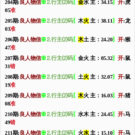
204期:
良人物信
ꕥ
⒉行主⑵码
〖
金
水 主：34.15
〗
开
:虎
05
准
205期:
良人物信
ꕥ
⒉行主⑵码
〖
木
火
主：38.11
〗
开
:龙
03
准
206期:
良人物信
ꕥ
⒉行主⑵码
〖
木
土 主：24.20
〗
开
:猴
47
准
207期:
良人物信
ꕥ
⒉行主⑵码
〖
金火 主：05.32
〗
开
:鼠
31
错
208期:
良人物信
ꕥ
⒉行主⑵码
〖
土
火
主：32.07
〗
开
:鼠
19
准
209期:
良人物信
ꕥ
⒉行主⑵码
〖
木
火 主：16.03
〗
开
:猪
08
准
210期:
良人物信
ꕥ
⒉行主⑵码
〖
水木 主：24.45
〗
开
:马
49
错
211期:
良人物信
ꕥ
⒉行主⑵码
〖
火
水
主：15.10
〗
开
:马