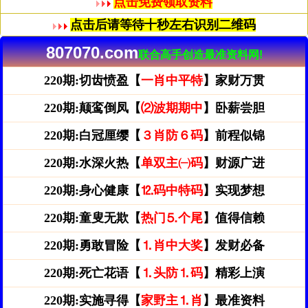
点击免费领取资料
点击后请等待十秒左右识别二维码
807070.com
联合高手创造最准资料网!
220期:切齿愤盈【
一肖中平特
】家财万贯
220期:颠鸾倒凤【
⑵波期期中
】卧薪尝胆
220期:白冠厘缨【
３肖防６码
】前程似锦
220期:水深火热【
单双主㈠码
】财源广进
220期:身心健康【
⒓码中特码
】实现梦想
220期:童叟无欺【
热门⒌个尾
】值得信赖
220期:勇敢冒险【
⒈肖中大奖
】发财必备
220期:死亡花语【
⒈头防⒈码
】精彩上演
220期:实施寻得【
家野主⒈肖
】最准资料