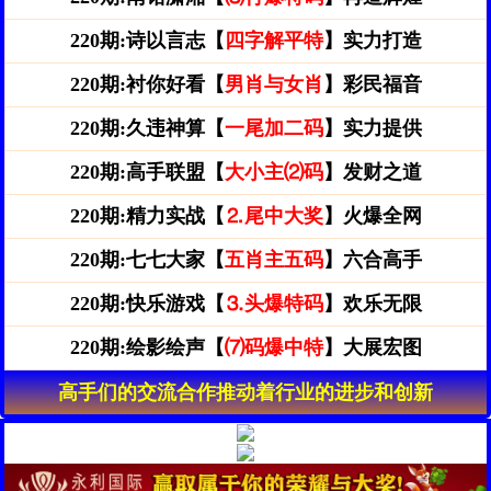
220期:诗以言志【
四字解平特
】实力打造
220期:衬你好看【
男肖与女肖
】彩民福音
220期:久违神算【
一尾加二码
】实力提供
220期:高手联盟【
大小主⑵码
】发财之道
220期:精力实战【
⒉尾中大奖
】火爆全网
220期:七七大家【
五肖主五码
】六合高手
220期:快乐游戏【
⒊头爆特码
】欢乐无限
220期:绘影绘声【
⑺码爆中特
】大展宏图
高手们的交流合作推动着行业的进步和创新