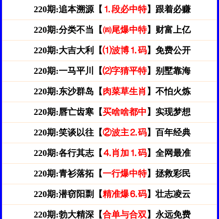
220期:追本溯源【
⒈段必中特
】跟着必赚
220期:分类不当【
㈣尾爆中特
】财富上亿
220期:大吉大利【
⑴波博⒈码
】免费公开
220期:一马平川【
⑵字猜平特
】别墅靠海
220期:东沙群岛【
肉菜草生肖
】不怕火炼
220期:唇亡齿寒【
买啥啥都中
】实现梦想
220期:笑谈以往【
②波主⒉码
】百年经典
220期:各行其志【
⒋肖加⒈码
】全网最准
220期:青衫落拓【
一行爆中特
】拯救彩民
220期:潜窃阳剽【
精准爆⒍码
】壮志凌云
220期:勃大精深【
合单与合双
】永远免费