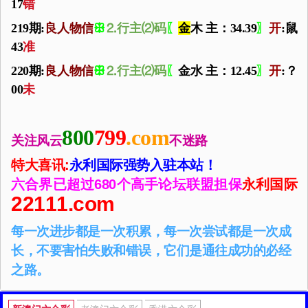
17
错
219期:
良人物信
ꕥ
⒉行主⑵码
〖
金
木 主：34.39
〗
开
:鼠
43
准
220期:
良人物信
ꕥ
⒉行主⑵码
〖
金水 主：12.45
〗
开
:？
00
未
800
799
.com
关注风云
不迷路
特大喜讯:
永利国际强势入驻本站！
六合界已超过680个高手论坛联盟担保
永利国际
22111.com
每一次进步都是一次积累，每一次尝试都是一次成
长，不要害怕失败和错误，它们是通往成功的必经
之路。