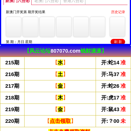
【风云论坛
807070.com
钱财滚滚】
215期
【
水
】
开:蛇14
准
216期
【
土
】
开:马37
准
217期
【
金
】
开:蛇26
准
218期
【
木
】
开:虎17
准
219期
【
金
】
开:鼠43
准
220期
【
点击领取
】
开:？00
未