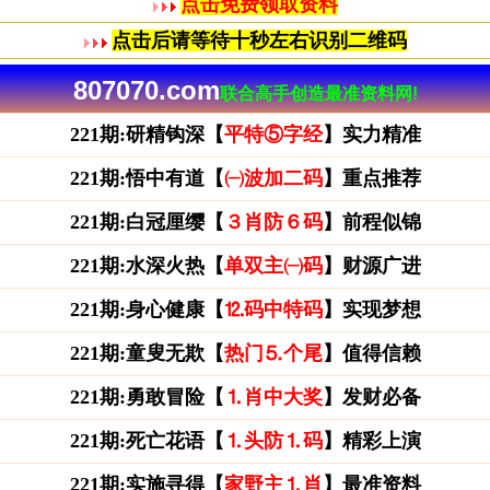
点击免费领取资料
点击后请等待十秒左右识别二维码
807070.com
联合高手创造最准资料网!
221期:研精钩深【
平特⑤字经
】实力精准
221期:悟中有道【
㈠波加二码
】重点推荐
221期:白冠厘缨【
３肖防６码
】前程似锦
221期:水深火热【
单双主㈠码
】财源广进
221期:身心健康【
⒓码中特码
】实现梦想
221期:童叟无欺【
热门⒌个尾
】值得信赖
221期:勇敢冒险【
⒈肖中大奖
】发财必备
221期:死亡花语【
⒈头防⒈码
】精彩上演
221期:实施寻得【
家野主⒈肖
】最准资料