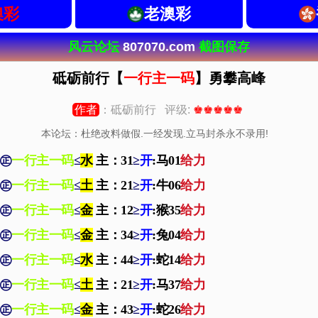
澳彩
老澳彩
风云论坛
807070.com
截图保存
砥砺前行【
一行主一码
】勇攀高峰
作者
：砥砺前行 评级:
♚♚♚♚♚
本论坛：杜绝改料做假.一经发现.立马封杀永不录用!
㊣
一行主一码
≤
水
主：31
≥
开
:马01
给力
㊣
一行主一码
≤
土
主：21
≥
开
:牛06
给力
㊣
一行主一码
≤
金
主：12
≥
开
:猴35
给力
㊣
一行主一码
≤
金
主：34
≥
开
:兔04
给力
㊣
一行主一码
≤
水
主：44
≥
开
:蛇14
给力
㊣
一行主一码
≤
土
主：21
≥
开
:马37
给力
㊣
一行主一码
≤
金
主：43
≥
开
:蛇26
给力