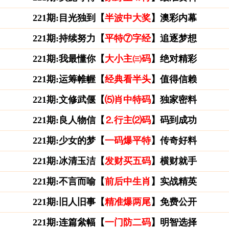
221期:目光独到【
半波中大奖
】澳彩内幕
221期:持续努力【
平特⑦字经
】追逐梦想
221期:我最懂你【
大小主㈢码
】绝对精彩
221期:运筹帷幄【
经典看半头
】值得信赖
221期:文修武偃【
⑸肖中特码
】独家密料
221期:良人物信【
⒉行主⑵码
】码到成功
221期:少女的梦【
一码爆平特
】传奇好料
221期:冰清玉洁【
发财买五码
】横财就手
221期:不言而喻【
前后中生肖
】实战精英
221期:旧人旧事【
精准爆两尾
】免费公开
221期:连篇絫幅【
一门防二码
】明智选择