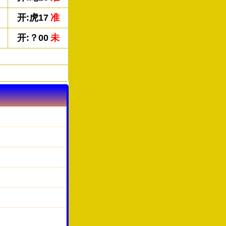
开:虎17
准
开:？00
未