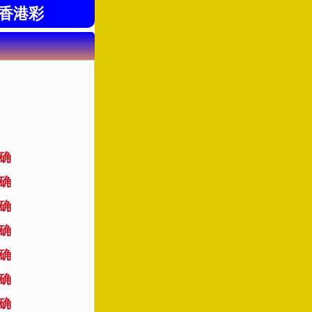
香港彩
确
确
确
确
确
确
确