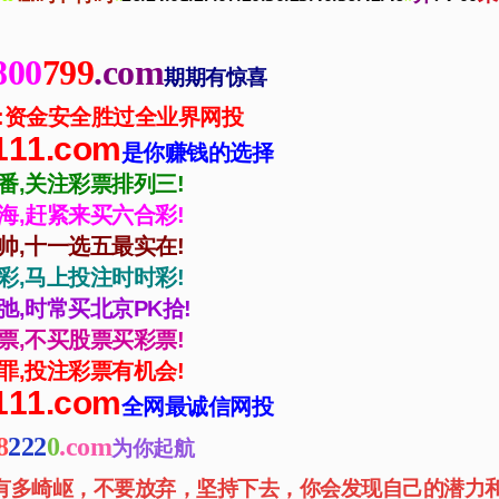
800
799
.com
期期有惊喜
:资金安全胜过全业界网投
111.com
是你赚钱的选择
番,关注彩票排列三!
海,赶紧来买六合彩!
帅,十一选五最实在!
彩,马上投注时时彩!
弛,时常买北京PK拾!
票,不买股票买彩票!
罪,投注彩票有机会!
111.com
全网最诚信网投
8
222
0
.com
为你起航
有多崎岖，不要放弃，坚持下去，你会发现自己的潜力