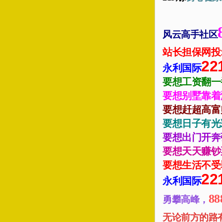
风云高手社区
站长担保网投
22
永利国际
要想工资翻一
要想别墅靠着
要想赶超高富
要想日子有光
要想出门开奔
要想天天赚钞
要想生活不受
22
永利国际
88
勇攀高峰，
无论前方的路