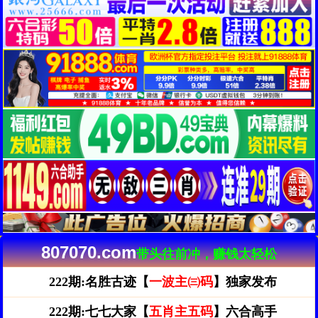
807070.com
带头往前冲，赚钱太轻松
222期:名胜古迹【
一波主㈢码
】独家发布
222期:七七大家【
五肖主五码
】六合高手