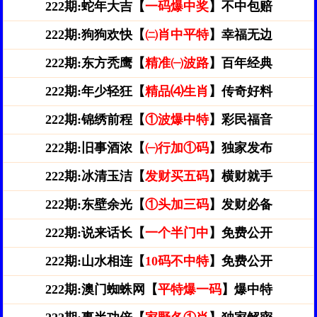
222期:蛇年大吉【
一码爆中奖
】不中包赔
222期:狗狗欢快【
㈡肖中平特
】幸福无边
222期:东方秃鹰【
精准㈠波路
】百年经典
222期:年少轻狂【
精品⑷生肖
】传奇好料
222期:锦绣前程【
①波爆中特
】彩民福音
222期:旧事酒浓【
㈠行加①码
】独家发布
222期:冰清玉洁【
发财买五码
】横财就手
222期:东壁余光【
①头加三码
】发财必备
222期:说来话长【
一个半门中
】免费公开
222期:山水相连【
10码不中特
】免费公开
222期:澳门蜘蛛网【
平特爆一码
】爆中特