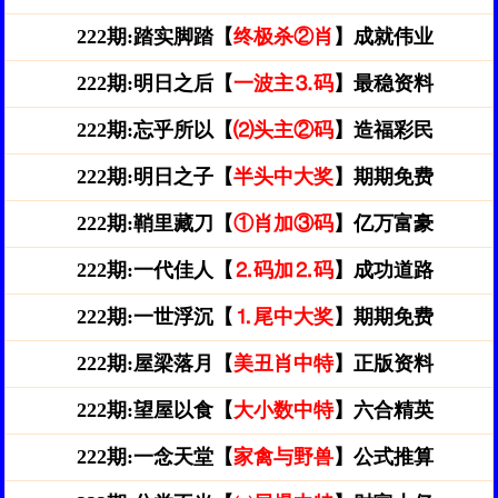
222期:踏实脚踏【
终极杀②肖
】成就伟业
222期:明日之后【
一波主⒊码
】最稳资料
222期:忘乎所以【
⑵头主②码
】造福彩民
222期:明日之子【
半头中大奖
】期期免费
222期:鞘里藏刀【
①肖加③码
】亿万富豪
222期:一代佳人【
⒉码加⒉码
】成功道路
222期:一世浮沉【
⒈尾中大奖
】期期免费
222期:屋梁落月【
美丑肖中特
】正版资料
222期:望屋以食【
大小数中特
】六合精英
222期:一念天堂【
家禽与野兽
】公式推算