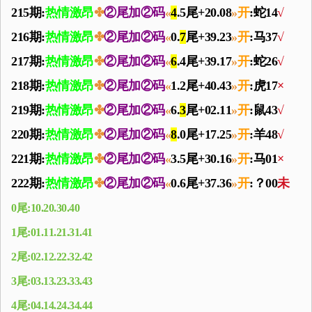
215期:
热情激昂
✤
②尾加②码
«
4
.5尾+20.08
»
开
:蛇14
√
216期:
热情激昂
✤
②尾加②码
«
0.
7
尾+39.23
»
开
:马37
√
217期:
热情激昂
✤
②尾加②码
«
6
.4尾+39.17
»
开
:蛇26
√
218期:
热情激昂
✤
②尾加②码
«
1.2尾+40.43
»
开
:虎17
×
219期:
热情激昂
✤
②尾加②码
«
6.
3
尾+02.11
»
开
:鼠43
√
220期:
热情激昂
✤
②尾加②码
«
8
.0尾+17.25
»
开
:羊48
√
221期:
热情激昂
✤
②尾加②码
«
3.5尾+30.16
»
开
:马01
×
222期:
热情激昂
✤
②尾加②码
«
0.6尾+37.36
»
开
:？00
未
0尾:10.20.30.40
1尾:01.11.21.31.41
2尾:02.12.22.32.42
3尾:03.13.23.33.43
4尾:04.14.24.34.44