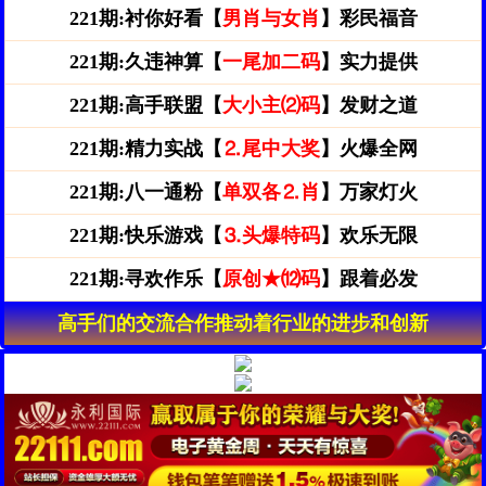
221期:衬你好看【
男肖与女肖
】彩民福音
221期:久违神算【
一尾加二码
】实力提供
221期:高手联盟【
大小主⑵码
】发财之道
221期:精力实战【
⒉尾中大奖
】火爆全网
221期:八一通粉【
单双各⒉肖
】万家灯火
221期:快乐游戏【
⒊头爆特码
】欢乐无限
221期:寻欢作乐【
原创★⑿码
】跟着必发
高手们的交流合作推动着行业的进步和创新