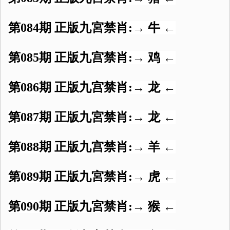
第084期 正版九宮禁肖:→ 牛 ←
第085期 正版九宫禁肖:→ 鸡 ←
第086期 正版九宫禁肖:→ 龙 ←
第087期 正版九宮禁肖:→ 龙 ←
第088期 正版九宫禁肖:→ 羊 ←
第089期 正版九宮禁肖:→ 虎 ←
第090期 正版九宮禁肖:→ 猴 ←