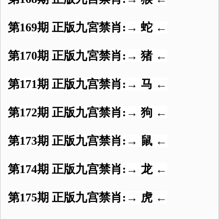
第169期 正版九宮禁肖:→ 蛇 ←
第170期 正版九宮禁肖:→ 猪 ←
第171期 正版九宫禁肖:→ 马 ←
第172期 正版九宫禁肖:→ 狗 ←
第173期 正版九宫禁肖:→ 鼠 ←
第174期 正版九宫禁肖:→ 龙 ←
第175期 正版九宫禁肖:→ 虎 ←