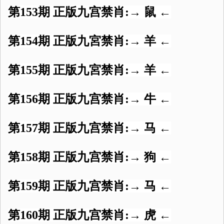
第153期 正版九宫禁肖:→ 鼠 ←
第154期 正版九宮禁肖:→ 羊 ←
第155期 正版九宮禁肖:→ 羊 ←
第156期 正版九宫禁肖:→ 牛 ←
第157期 正版九宫禁肖:→ 马 ←
第158期 正版九宫禁肖:→ 狗 ←
第159期 正版九宫禁肖:→ 马 ←
第160期 正版九宫禁肖:→ 虎 ←