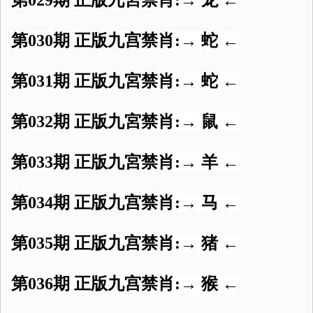
第030期 正版九宫禁肖:→ 蛇 ←
第031期 正版九宮禁肖:→ 蛇 ←
第032期 正版九宮禁肖:→ 鼠 ←
第033期 正版九宮禁肖:→ 羊 ←
第034期 正版九宫禁肖:→ 马 ←
第035期 正版九宫禁肖:→ 猪 ←
第036期 正版九宫禁肖:→ 猴 ←