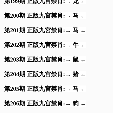
第199期 正版九宫禁肖:→ 龙 ←
第200期 正版九宮禁肖:→ 马 ←
第201期 正版九宮禁肖:→ 马 ←
第202期 正版九宮禁肖:→ 牛 ←
第203期 正版九宫禁肖:→ 鼠 ←
第204期 正版九宫禁肖:→ 猪 ←
第205期 正版九宮禁肖:→ 马 ←
第206期 正版九宫禁肖:→ 狗 ←