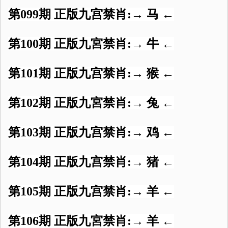
第099期 正版九宫禁肖:→ 马 ←
第100期 正版九宮禁肖:→ 牛 ←
第101期 正版九宫禁肖:→ 猴 ←
第102期 正版九宮禁肖:→ 兔 ←
第103期 正版九宫禁肖:→ 鸡 ←
第104期 正版九宫禁肖:→ 猪 ←
第105期 正版九宫禁肖:→ 羊 ←
第106期 正版九宮禁肖:→ 羊 ←