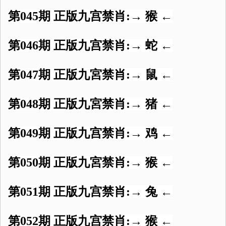
第045期 正版九宫禁肖:→ 猴 ←
第046期 正版九宫禁肖:→ 蛇 ←
第047期 正版九宮禁肖:→ 鼠 ←
第048期 正版九宮禁肖:→ 猪 ←
第049期 正版九宫禁肖:→ 鸡 ←
第050期 正版九宮禁肖:→ 猴 ←
第051期 正版九宫禁肖:→ 兔 ←
第052期 正版九宫禁肖:→ 猴 ←