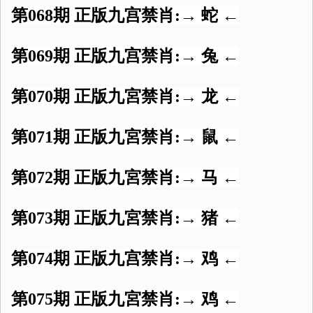
第068期 正版九宫禁肖:→ 蛇 ←
第069期 正版九宫禁肖:→ 兔 ←
第070期 正版九宮禁肖:→ 龙 ←
第071期 正版九宮禁肖:→ 鼠 ←
第072期 正版九宮禁肖:→ 马 ←
第073期 正版九宮禁肖:→ 猪 ←
第074期 正版九宫禁肖:→ 鸡 ←
第075期 正版九宮禁肖:→ 鸡 ←