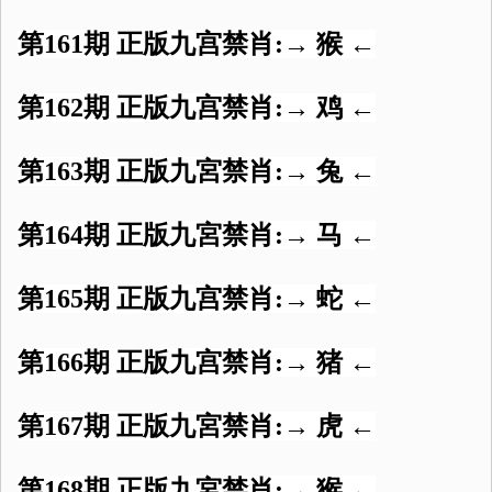
第161期 正版九宫禁肖:→ 猴 ←
第162期 正版九宫禁肖:→ 鸡 ←
第163期 正版九宮禁肖:→ 兔 ←
第164期 正版九宮禁肖:→ 马 ←
第165期 正版九宫禁肖:→ 蛇 ←
第166期 正版九宫禁肖:→ 猪 ←
第167期 正版九宮禁肖:→ 虎 ←
第168期 正版九宮禁肖:→ 猴 ←