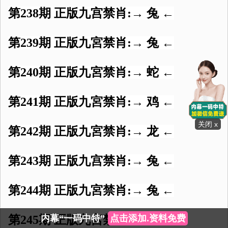
第238期 正版九宫禁肖:→ 兔 ←
第239期 正版九宮禁肖:→ 兔 ←
第240期 正版九宮禁肖:→ 蛇 ←
第241期 正版九宮禁肖:→ 鸡 ←
关闭 x
第242期 正版九宮禁肖:→ 龙 ←
第243期 正版九宫禁肖:→ 兔 ←
第244期 正版九宮禁肖:→ 兔 ←
第245期 正版九宫禁肖:→ 兔 ←
内幕“一码中特”
点击添加.资料免费