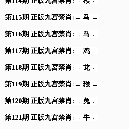
第114期 正版九宮禁肖:→ 猴 ←
第115期 正版九宫禁肖:→ 马 ←
第116期 正版九宫禁肖:→ 马 ←
第117期 正版九宮禁肖:→ 鸡 ←
第118期 正版九宮禁肖:→ 龙 ←
第119期 正版九宫禁肖:→ 猴 ←
第120期 正版九宮禁肖:→ 兔 ←
第121期 正版九宫禁肖:→ 牛 ←