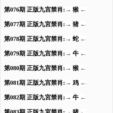
第076期 正版九宫禁肖:→ 猴 ←
第077期 正版九宮禁肖:→ 猪 ←
第078期 正版九宮禁肖:→ 蛇 ←
第079期 正版九宫禁肖:→ 牛 ←
第080期 正版九宫禁肖:→ 猴 ←
第081期 正版九宫禁肖:→ 鸡 ←
第082期 正版九宮禁肖:→ 牛 ←
第083期 正版九宮禁肖:→ 猪 ←