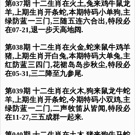
第037期 十二生肖在火土,兔来鸡牛鼠龙
羊,上期生肖开条蛇,本期特码小单狗,主
绿防蓝一三门,三随五连六合出,特段必
在07-21,退一步天高地阔.
第038期 十二生肖在火金,蛇来鼠牛鸡羊
猪,上期生肖开白兔,本期特码大单兔,主
红防蓝三四门,花裙岛岛步秋尘,特段必
在05-31,三二降至九参尾.
第039期 十二生肖在火木,狗来鼠龙牛蛇
羊,上期生肖开条蛇,今期特码小双鸡,主
绿防蓝一二门,二声牧笛从皆闻,特段必
在11-27,三五成群一起来.
第040期 十二生肖在土木,猪来狗牛马蛇