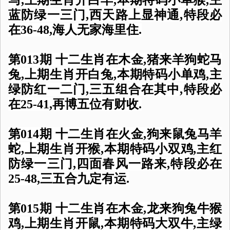
蓝防绿一三门,西天路上显神通,特段必
在36-48,海人无家海里住.
第013期 十二生肖在木金,猪来羊狗蛇马
兔,上期生肖开白兔,本期特码小单鸡,主
绿防红一二门,三五组合在其中,特段必
在25-41,再博五位有财收.
第014期 十二生肖在火金,狗来鼠兔马羊
蛇,上期生肖开猴,本期特码小双鸡,主红
防绿一三门,四面春风一路来,特段必在
25-48,三五合九定有运.
第015期 十二生肖在木金,龙来狗兔牛猴
鸡,上期生肖开鼠,本期特码大双牛,主绿