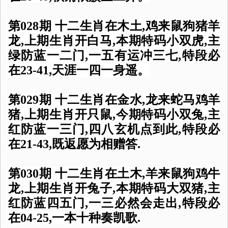
第028期 十二生肖在木土,鸡来鼠狗猪羊
龙,上期生肖开白马,本期特码小双虎,主
绿防蓝一二门,一五有运冲三七,特段必
在23-41,天涯一四一身遥。
第029期 十二生肖在金水,龙来蛇马鸡羊
猪,上期生肖开只鼠,今期特码小双兔,主
红防蓝一三门,四八玄机点到此,特段必
在21-43,既返愿为相赠答.
第030期 十二生肖在土木,羊来鼠狗鸡牛
龙,上期生肖开兔子,本期特码大双猪,主
红防蓝四五门,一三必然会走出,特段必
在04-25,一本十种奏凯歌.