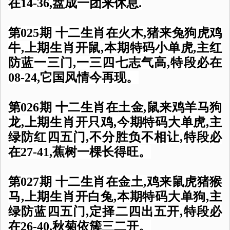
在14-36,盘成一团来休息.
第025期 十二生肖在火木,猪来兔狗虎鸡
牛,上期生肖开鼠,本期特码小单虎,主红
防蓝一三门,一三四七志气高,特段必在
08-24,它国风情今再现。
第026期 十二生肖在土金,鼠来鸡羊马狗
龙,上期生肖开只鸡,今期特码大单虎,主
绿防红四五门,不分胜负不相让,特段必
在27-41,蕉树一棵长得旺。
第027期 十二生肖在金土,鸡来鼠虎猪猴
马,上期生肖开白兔,本期特码大单狗,主
绿防蓝四五门,定择二四出五开,特段必
在26-40,秋菊依簇三二开。