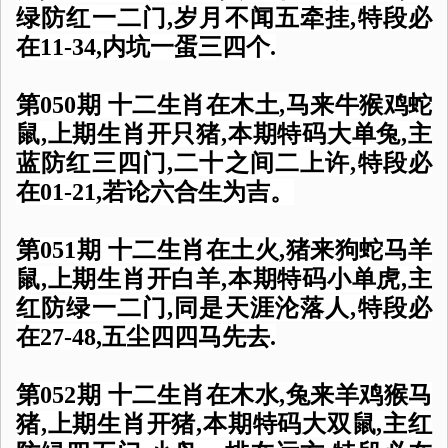
绿防红一二门,岁月不闻五牵挂,特段必
在11-34,内坑一蛋三四个.
第050期 十二生肖在木土,马来牛猴鸡蛇
鼠,上期生肖开只猪,本期特码大单兔,主
蓝防红三四门,二十之间二上许,特段必
在01-21,若论六合生为吉。
第051期 十二生肖在土火,猪来狗蛇马羊
鼠,上期生肖开白羊,本期特码小单虎,主
红防绿一二门,同是天涯沦落人,特段必
在27-48,五尘四四马先去.
第052期 十二生肖在木水,兔来羊鸡猴马
猪,上期生肖开猪,本期特码大双鼠,主红