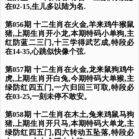
在02-15,生儿多以陆为名.
第056期 十二生肖在火金,羊来鸡牛猴鼠
猪,上期生肖开小龙,本期特码小单狗,主
红防蓝二三门,十三学得武艺成,特段必
在14-35,心跳似快像个弦.
第057期 十二生肖在火金,龙来鼠狗鸡牛
虎,上期生肖开白兔,今期特码大单猴,主
绿防红四五门,一六归回三可取,特段必
在03-25,一刻未停不敢安。
第058期 十二生肖在木土,兔来鸡鼠马狗
猪,上期生肖开只马,本期特码大单龙,主
绿防红四五门,四六转动五坠落,特段必