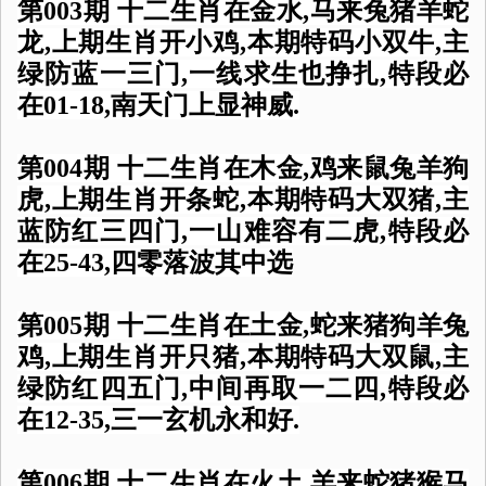
第003期 十二生肖在金水,马来兔猪羊蛇
龙,上期生肖开小鸡,本期特码小双牛,主
绿防蓝一三门,一线求生也挣扎,特段必
在01-18,南天门上显神威.
第004期 十二生肖在木金,鸡来鼠兔羊狗
虎,上期生肖开条蛇,本期特码大双猪,主
蓝防红三四门,一山难容有二虎,特段必
在25-43,四零落波其中选
第005期 十二生肖在土金,蛇来猪狗羊兔
鸡,上期生肖开只猪,本期特码大双鼠,主
绿防红四五门,中间再取一二四,特段必
在12-35,三一玄机永和好.
第006期 十二生肖在火土,羊来蛇猪猴马