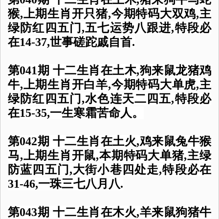
猴,上期生肖开只猪,今期特码大双鸡,主
绿防红四五门,五七运势八跟进,特段必
在14-37,世事磋跎戚自首.
第041期 十二生肖在土木,狗来鼠龙猪鸡
牛,上期生肖开白羊,今期特码大单虎,主
绿防红四五门,水色连天二四五,特段必
在15-35,一生寒霜苦命人。
第042期 十二生肖在土火,鸡来鼠兔牛猴
马,上期生肖开鼠,本期特码大单猪,主绿
防蓝四五门,大街小巷四处走,特段必在
31-46,一珠三七八月八.
第043期 十二生肖在木火,羊来鼠狗猪牛