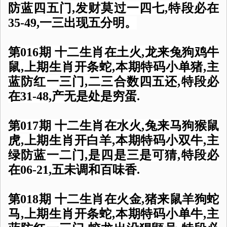
防蓝四五门,发财莫过一四七,特段必在
35-49,一三出现五分明。
第016期 十二生肖在土火,龙来兔狗鸡牛
鼠,上期生肖开条蛇,本期特码小单猪,主
蓝防红一三门,二三合数四五还,特段必
在31-48,产无是处是穷蛋.
第017期 十二生肖在水火,兔来马狗猴鼠
虎,上期生肖开白羊,本期特码小双牛,主
绿防蓝一二门,是四是三是可猜,特段必
在06-21,五未调和百味香.
第018期 十二生肖在火金,猪来鼠羊狗蛇
马,上期生肖开条蛇,本期特码小单牛,主