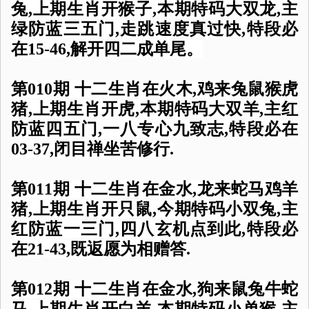
兔,上期生肖开猴子,本期特码大双龙,主
绿防蓝三五门,走跳速度真过快,特段必
在15-46,解开四二成单尾。
第010期 十二生肖在火木,鸡来兔鼠猴虎
猪,上期生肖开虎,本期特码大双羊,主红
防蓝四五门,一八专心九致志,特段必在
03-37,闭目禅坐苦修行.
第011期 十二生肖在金水,龙来蛇马鸡羊
猪,上期生肖开只鼠,今期特码小双兔,主
红防蓝一三门,四八玄机点到此,特段必
在21-43,既返愿为相赠答.
第012期 十二生肖在金水,狗来鼠兔牛蛇
马,上期生肖开白羊,本期特码小单猴,主