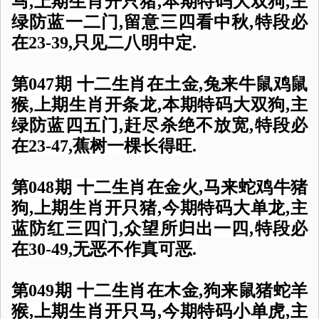
马,上期生肖开只猪,本期特码大双狗,主
绿防蓝一二门,留意三四看中秋,特段必
在23-39,只见二八明中定.
第047期 十二生肖在土金,兔来牛鼠鸡鼠
猴,上期生肖开条龙,本期特码大双狗,主
绿防蓝四五门,赶尽杀绝不放宽,特段必
在23-47,蕉树一棵长得旺.
第048期 十二生肖在金火,马来蛇鸡牛猪
狗,上期生肖开只猪,今期特码大单龙,主
蓝防红三四门,众望所归出一四,特段必
在30-49,无恶不作真可恶.
第049期 十二生肖在木金,狗来鼠猪蛇羊
猴,上期生肖开只马,今期特码小单虎,主