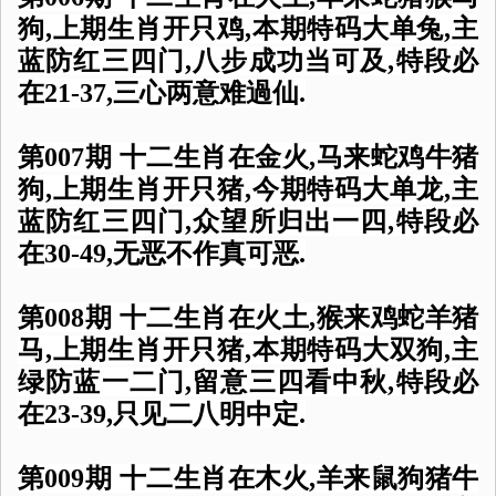
狗,上期生肖开只鸡,本期特码大单兔,主
蓝防红三四门,八步成功当可及,特段必
在21-37,三心两意难過仙.
第007期 十二生肖在金火,马来蛇鸡牛猪
狗,上期生肖开只猪,今期特码大单龙,主
蓝防红三四门,众望所归出一四,特段必
在30-49,无恶不作真可恶.
第008期 十二生肖在火土,猴来鸡蛇羊猪
马,上期生肖开只猪,本期特码大双狗,主
绿防蓝一二门,留意三四看中秋,特段必
在23-39,只见二八明中定.
第009期 十二生肖在木火,羊来鼠狗猪牛