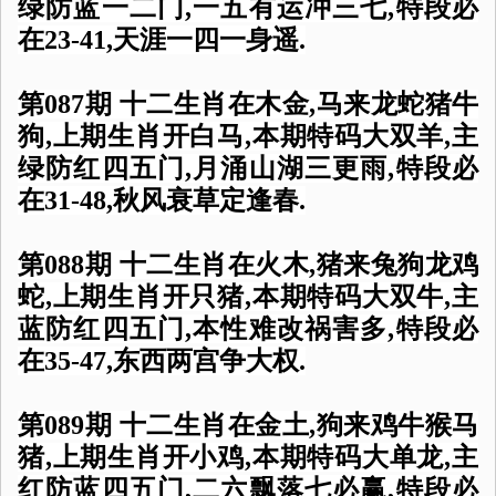
绿防蓝一二门,一五有运冲三七,特段必
在23-41,天涯一四一身遥.
第087期 十二生肖在木金,马来龙蛇猪牛
狗,上期生肖开白马,本期特码大双羊,主
绿防红四五门,月涌山湖三更雨,特段必
在31-48,秋风衰草定逢春.
第088期 十二生肖在火木,猪来兔狗龙鸡
蛇,上期生肖开只猪,本期特码大双牛,主
蓝防红四五门,本性难改祸害多,特段必
在35-47,东西两宫争大权.
第089期 十二生肖在金土,狗来鸡牛猴马
猪,上期生肖开小鸡,本期特码大单龙,主
红防蓝四五门,二六飘落七必赢,特段必