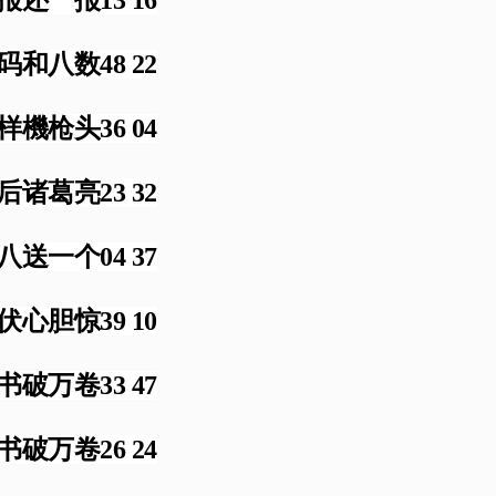
码和八数48 22
样機枪头36 04
后诸葛亮23 32
八送一个04 37
伏心胆惊39 10
书破万卷33 47
书破万卷26 24