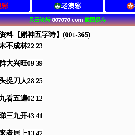
澳彩
老澳彩
风云论坛
807070.com
截图保存
资料【赌神五字诗】(001-365)
木不成林22 23
群大兴旺09 39
头捉刀人28 25
九看五遍02 12
睇三九开43 41
来者居上13 47