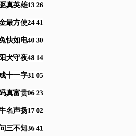
驱真英雄13 26
金最方使24 41
兔快如电40 30
阳犬守夜48 14
成十一字31 05
码真富贵06 23
牛名声扬17 02
问三不知36 41