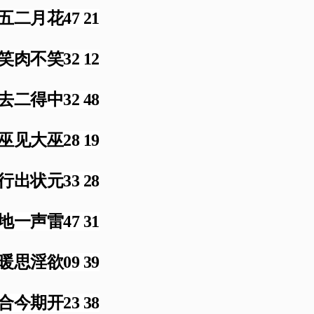
五二月花47 21
笑肉不笑32 12
去二得中32 48
巫见大巫28 19
行出状元33 28
地一声雷47 31
暖思淫欲09 39
合今期开23 38